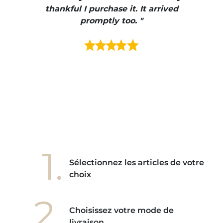
e et
thankful I purchase it. It arrived
urrait
promptly too. "
s mais
ment en
e mes
ains
ore! "
1.
Sélectionnez les articles de votre
choix
2.
Choisissez votre mode de
livraison