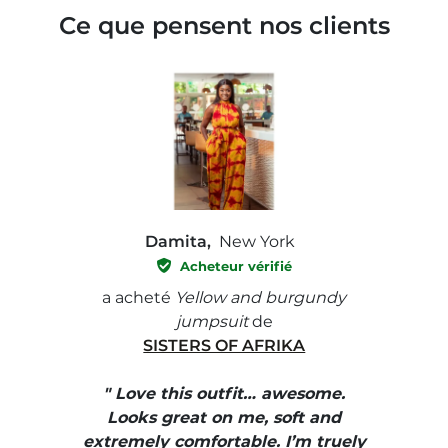
Ce que pensent nos clients
Damita,
New York
Acheteur vérifié
e with
a acheté
Yellow and burgundy
a ach
jumpsuit
de
SISTERS OF AFRIKA
" I
, elle
" Love this outfit… awesome.
pants
ire
Looks great on me, soft and
color
enue
extremely comfortable. I’m truely