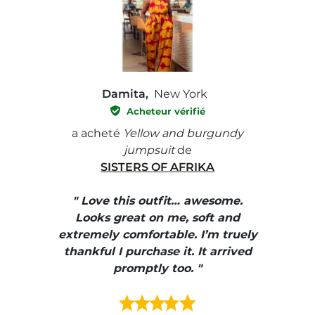
Damita,
New York
Acheteur vérifié
e with
a acheté
Yellow and burgundy
a ach
jumpsuit
de
SISTERS OF AFRIKA
" I
, elle
" Love this outfit… awesome.
pants
ire
Looks great on me, soft and
color
enue
extremely comfortable. I’m truely
e et
thankful I purchase it. It arrived
urrait
promptly too. "
s mais
ment en