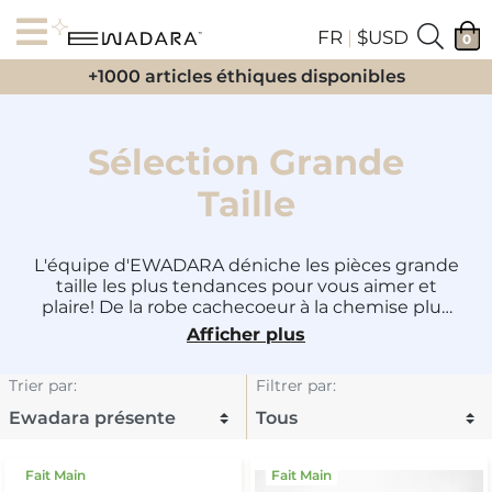
FR
|
$USD
0
+1000 articles éthiques disponibles
Sélection Grande
Taille
L'équipe d'EWADARA déniche les pièces grande
taille les plus tendances pour vous aimer et
plaire! De la robe cachecoeur à la chemise plus
décontractée, en passant par tout types
Afficher plus
d'accessoires, aucun détail n'a été négligé.
Adoptez le look qui vous inspire le plus et brillez
Trier par
:
Filtrer par
:
car vous le méritez !
Fait Main
Fait Main