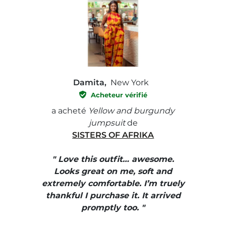
Damita,
New York
Acheteur vérifié
e with
a acheté
Yellow and burgundy
a ach
jumpsuit
de
SISTERS OF AFRIKA
" I
, elle
" Love this outfit… awesome.
pants
ire
Looks great on me, soft and
color
enue
extremely comfortable. I’m truely
e et
thankful I purchase it. It arrived
urrait
promptly too. "
s mais