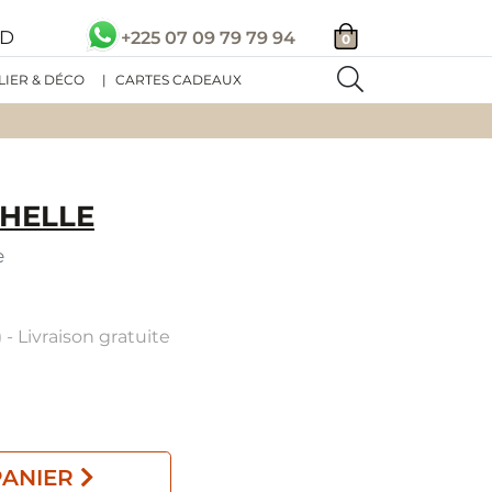
SD
+225 07 09 79 79 94
0
LIER & DÉCO
|
CARTES CADEAUX
HELLE
e
 - Livraison gratuite
PANIER