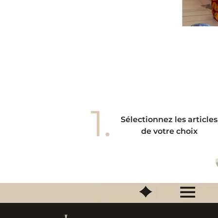
accrocher à mes vêtements mais pas du
ut, elle est totalement en harmonie avec
s gestes de mes mains. Elle donne à mes
ains une élégance unique, je l'adore! "
1.
Sélectionnez les articles
de votre choix