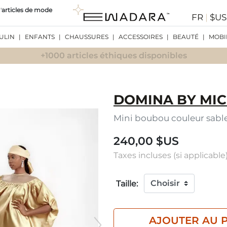
'
articles de mode
FR
|
$U
ULIN
|
ENFANTS
|
CHAUSSURES
|
ACCESSOIRES
|
BEAUTÉ
|
MOBI
+1000 articles éthiques disponibles
DOMINA BY MIC
Mini boubou couleur sabl
240,00 $US
Taxes incluses (si applicable)
Taille:
AJOUTER AU 