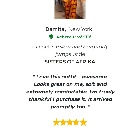
Damita,
New York
Acheteur vérifié
e with
a acheté
Yellow and burgundy
a ach
jumpsuit
de
SISTERS OF AFRIKA
" I
, elle
" Love this outfit… awesome.
pants
ire
Looks great on me, soft and
color
enue
extremely comfortable. I’m truely
e et
thankful I purchase it. It arrived
urrait
promptly too. "
s mais
ment en
e mes
ains