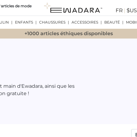
'
articles de mode
FR
|
$U
ULIN
|
ENFANTS
|
CHAUSSURES
|
ACCESSOIRES
|
BEAUTÉ
|
MOBI
+1000 articles éthiques disponibles
it main d'Ewadara, ainsi que les
on gratuite !