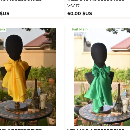
VSC17
 $US
60,00 $US
ain
Fait Main