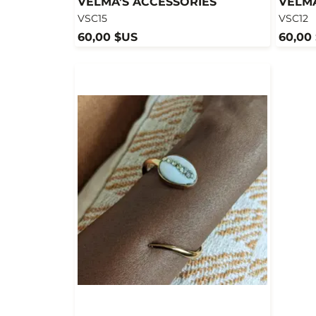
VELMA'S ACCESSORIES
VELMA
VSC15
VSC12
60,00 $US
60,00