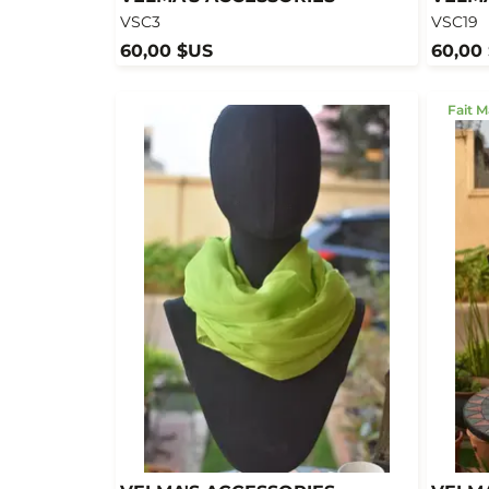
VSC3
VSC19
60,00 $US
60,00
Fait M