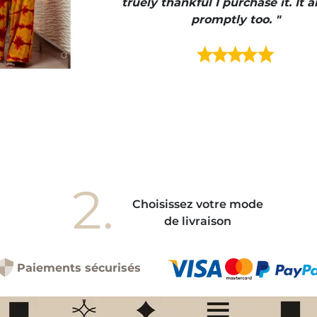
truely thankful I purchase it. It a
promptly too. "
2.
Choisissez votre mode
de livraison
Paiements sécurisés