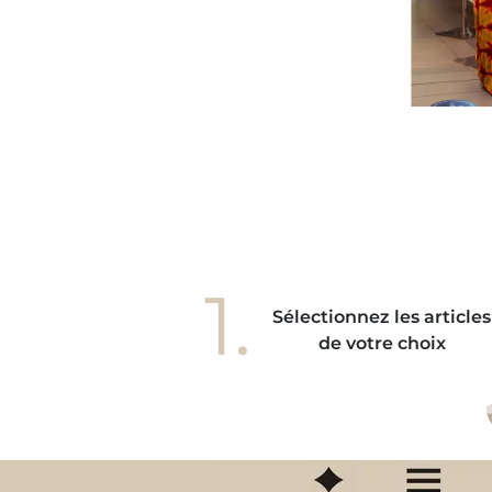
une tenue casual, une tenue féminine et
lookée. Je pensais qu'elle pourrait
accrocher à mes vêtements mais pas du
ut, elle est totalement en harmonie avec
s gestes de mes mains. Elle donne à mes
ains une élégance unique, je l'adore! "
1.
Sélectionnez les articles
de votre choix