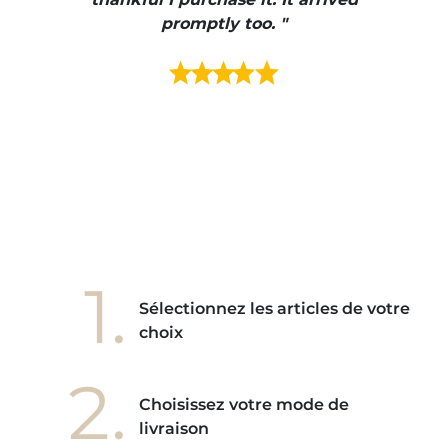
urrait
promptly too. "
s mais
ment en
e mes
ains
ore! "
1.
Sélectionnez les articles de votre
choix
2.
Choisissez votre mode de
livraison