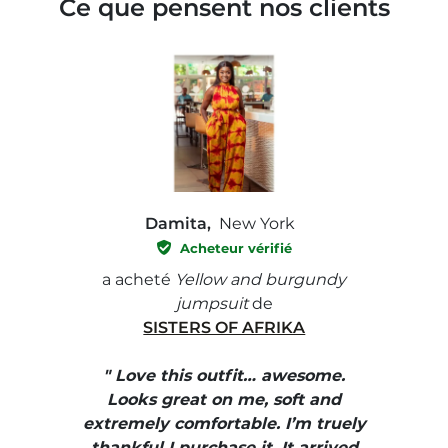
Ce que pensent nos clients
Damita,
New York
Acheteur vérifié
e with
a acheté
Yellow and burgundy
a ach
jumpsuit
de
SISTERS OF AFRIKA
" I
, elle
" Love this outfit… awesome.
pants
ire
Looks great on me, soft and
color
enue
extremely comfortable. I’m truely
e et
thankful I purchase it. It arrived