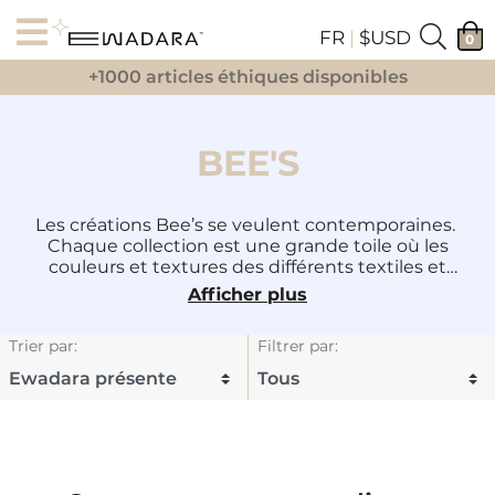
FR
|
$USD
0
+1000 articles éthiques disponibles
BEE'S
Les créations Bee’s se veulent contemporaines.​ ​
Chaque collection est une grande toile où les
couleurs et textures des différents textiles et
matériaux se rencontrent harmonieusement et
Afficher plus
donnent lieu à une infinité de possibilités.​
Trier par
:
Filtrer par
: