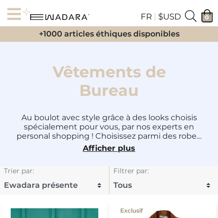
FR
|
$USD
0
+1000 articles éthiques disponibles
Vêtements de
Bureau
Au boulot avec style grâce à des looks choisis
spécialement pour vous, par nos experts en
personal shopping ! Choisissez parmi des robes,
des hauts, des jupes, des costumes, des
Afficher plus
chemises, des pantalons, des sacs, des
chaussures et de magnifiques bijoux.
Trier par
:
Filtrer par
:
Exclusif