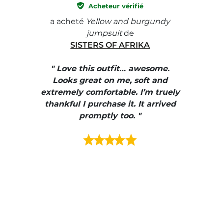
Acheteur vérifié
e with
a acheté
Yellow and burgundy
a ach
jumpsuit
de
SISTERS OF AFRIKA
" I
, elle
" Love this outfit… awesome.
pants
ire
Looks great on me, soft and
color
enue
extremely comfortable. I’m truely
e et
thankful I purchase it. It arrived
urrait
promptly too. "
s mais
ment en
e mes
ains
ore! "