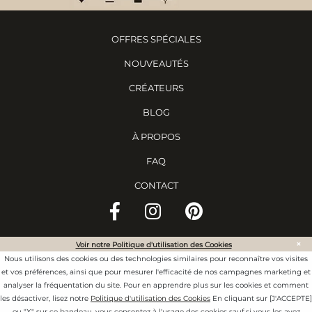
OFFRES SPÉCIALES
NOUVEAUTÉS
CRÉATEURS
BLOG
À PROPOS
FAQ
CONTACT
×
Voir notre Politique d'utilisation des Cookies
©
2020 Ewadara. Tous droits réservés.
Nous utilisons des cookies ou des technologies similaires pour reconnaître vos visites
CONDITIONS GÉNÉRALES D'UTILISATION
et vos préférences, ainsi que pour mesurer l'efficacité de nos campagnes marketing et
analyser la fréquentation du site. Pour en apprendre plus sur les cookies et comment
CONFIDENTIALITÉ & COOKIES
les désactiver, lisez notre
Politique d'utilisation des Cookies
En cliquant sur [J'ACCEPTE]
ou "X" sur ce bandeau, vous consentez à l'usage des cookies sauf si vous les avez