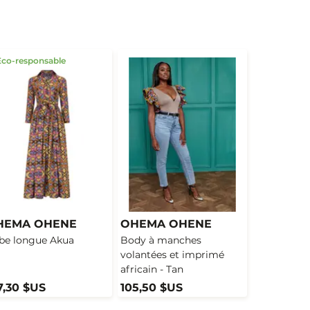
Eco-responsable
HEMA OHENE
OHEMA OHENE
be longue Akua
Body à manches
volantées et imprimé
africain - Tan
7,30 $US
105,50 $US