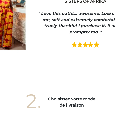
SISTERS OF AFRIKA
" Love this outfit… awesome. Looks
me, soft and extremely comfortab
truely thankful I purchase it. It a
promptly too. "
2.
Choisissez votre mode
de livraison