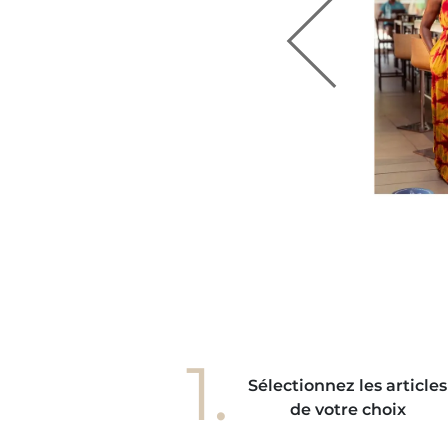
BEE'S
" Depuis que j'ai cette bague, elle est
venue mon accessoire préféré pour faire
une tenue casual, une tenue féminine et
lookée. Je pensais qu'elle pourrait
accrocher à mes vêtements mais pas du
ut, elle est totalement en harmonie avec
s gestes de mes mains. Elle donne à mes
ains une élégance unique, je l'adore! "
1.
Sélectionnez les articles
de votre choix