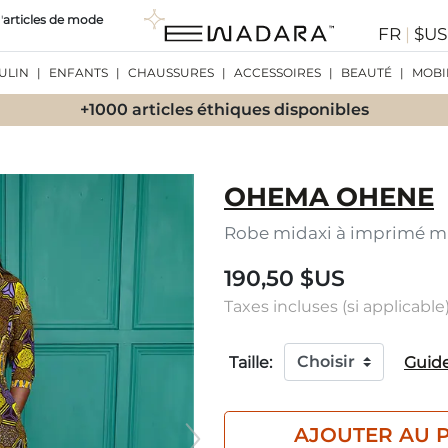
'
articles de mode
FR
|
$U
ULIN
|
ENFANTS
|
CHAUSSURES
|
ACCESSOIRES
|
BEAUTÉ
|
MOBI
+1000 articles éthiques disponibles
OHEMA OHENE
Robe midaxi à imprimé mi
190,50 $US
Taxes incluses (si applicable)
Taille:
Guide
AJOUTER AU 