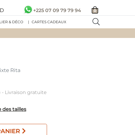
SD
+225 07 09 79 79 94
0
LIER & DÉCO
|
CARTES CADEAUX
xte Rita
 - Livraison gratuite
 des tailles
PANIER