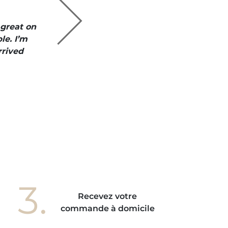
S
 great on
" I like everyt
le. I’m
is perfect an
rrived
3.
Recevez votre
commande à domicile