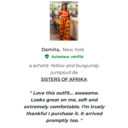
Damita,
New York
Acheteur vérifié
e with
a acheté
Yellow and burgundy
a ach
jumpsuit
de
SISTERS OF AFRIKA
" I
, elle
" Love this outfit… awesome.
pants
ire
Looks great on me, soft and
color
enue
extremely comfortable. I’m truely
e et
thankful I purchase it. It arrived
urrait
promptly too. "
s mais