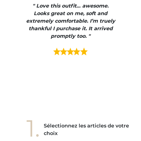
, elle
" Love this outfit… awesome.
pants
ire
Looks great on me, soft and
color
enue
extremely comfortable. I’m truely
e et
thankful I purchase it. It arrived
urrait
promptly too. "
s mais
ment en
e mes
ains
ore! "
1.
Sélectionnez les articles de votre
choix