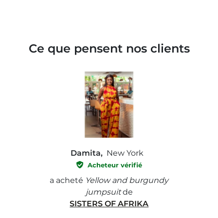
Ce que pensent nos clients
Damita,
New York
Acheteur vérifié
e with
a acheté
Yellow and burgundy
a ach
jumpsuit
de
SISTERS OF AFRIKA
" I