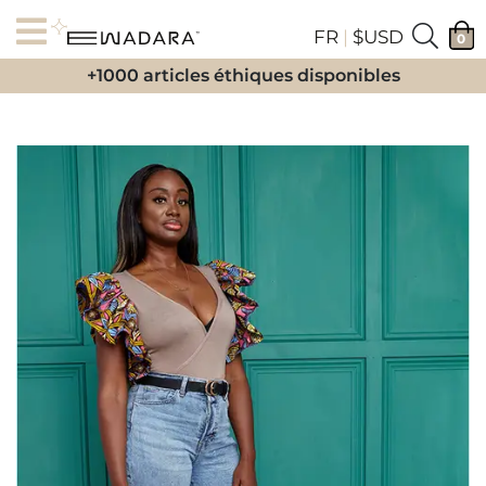
FR
|
$USD
0
+1000 articles éthiques disponibles