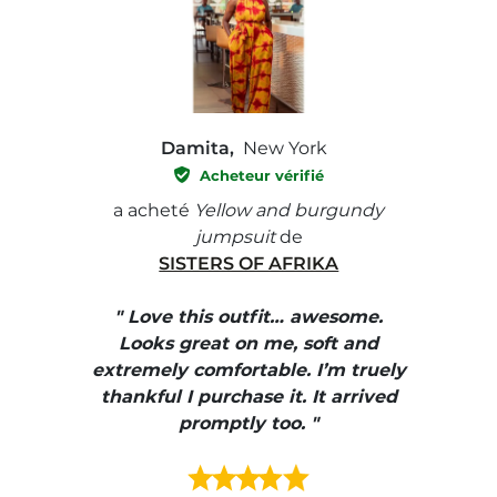
Damita,
New York
Acheteur vérifié
e with
a acheté
Yellow and burgundy
a ach
jumpsuit
de
SISTERS OF AFRIKA
" I
, elle
" Love this outfit… awesome.
pants
ire
Looks great on me, soft and
color
enue
extremely comfortable. I’m truely
e et
thankful I purchase it. It arrived
urrait
promptly too. "
s mais
ment en