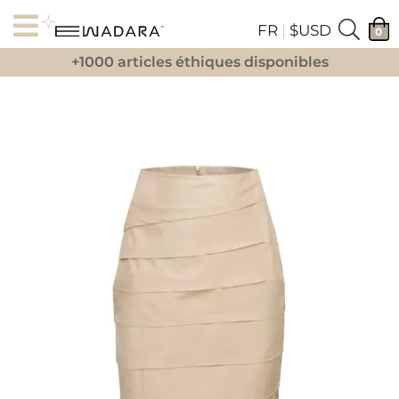
FR
|
$USD
0
+1000 articles éthiques disponibles