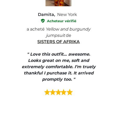
Damita,
New York
Acheteur vérifié
e with
a acheté
Yellow and burgundy
a ach
jumpsuit
de
SISTERS OF AFRIKA
" I
, elle
" Love this outfit… awesome.
pants
ire
Looks great on me, soft and
color
enue
extremely comfortable. I’m truely
e et
thankful I purchase it. It arrived
urrait
promptly too. "
s mais
ment en
e mes
ains
ore! "