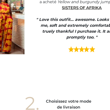
a acheté
Yellow and burgundy jump
SISTERS OF AFRIKA
" Love this outfit… awesome. Looks
me, soft and extremely comfortab
truely thankful I purchase it. It a
promptly too. "
2.
Choisissez votre mode
de livraison