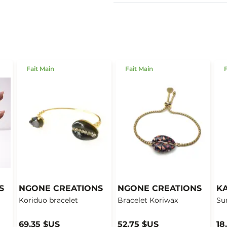
Fait Main
Fait Main
F
S
NGONE CREATIONS
NGONE CREATIONS
KA
Koriduo bracelet
Bracelet Koriwax
Sun
69,35 $US
52,75 $US
18