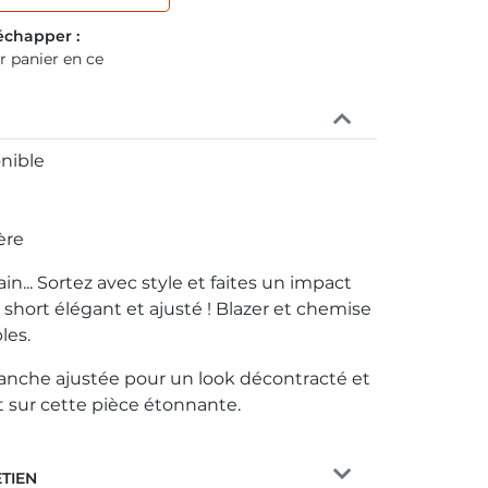
s échapper
:
r panier en ce
nible
ère
in... Sortez avec style et faites un impact
e short élégant et ajusté ! Blazer et chemise
les.
anche ajustée pour un look décontracté et
t sur cette pièce étonnante.
ETIEN