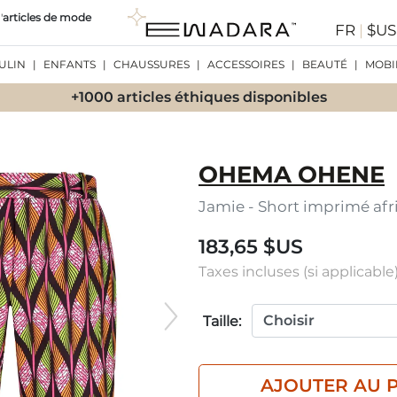
'
articles de mode
FR
|
$U
ULIN
|
ENFANTS
|
CHAUSSURES
|
ACCESSOIRES
|
BEAUTÉ
|
MOBI
+1000 articles éthiques disponibles
OHEMA OHENE
Jamie - Short imprimé afr
183,65 $US
Taxes incluses (si applicable)
Taille:
AJOUTER AU 