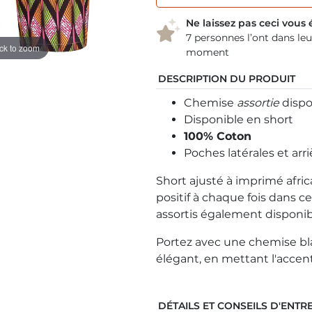
Ne laissez pas ceci vou
7 personnes l’ont dans leu
ick to zoom
moment
DESCRIPTION DU PRODUIT
Chemise
assortie
dispo
Disponible en short
100% Coton
Poches latérales et arri
Short ajusté à imprimé africa
positif à chaque fois dans c
assortis également disponib
Portez avec une chemise bl
élégant, en mettant l'accen
DÉTAILS ET CONSEILS D'ENTR