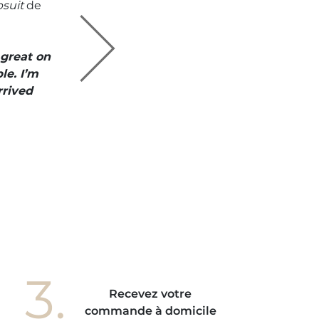
suit
de
a acheté
O
S
 great on
" I like everyt
le. I’m
is perfect an
rrived
3.
Recevez votre
commande à domicile