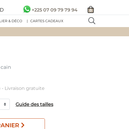
SD
+225 07 09 79 79 94
0
LIER & DÉCO
|
CARTES CADEAUX
icain
 - Livraison gratuite
Guide des tailles
PANIER