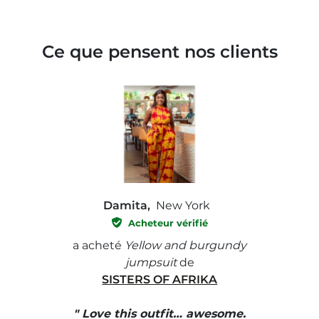
Ce que pensent nos clients
Damita,
New York
Acheteur vérifié
e with
a acheté
Yellow and burgundy
a ach
jumpsuit
de
SISTERS OF AFRIKA
" I
, elle
" Love this outfit… awesome.
pants