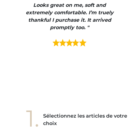
ire
Looks great on me, soft and
color
enue
extremely comfortable. I’m truely
e et
thankful I purchase it. It arrived
urrait
promptly too. "
s mais
ment en
e mes
ains
ore! "
1.
Sélectionnez les articles de votre
choix