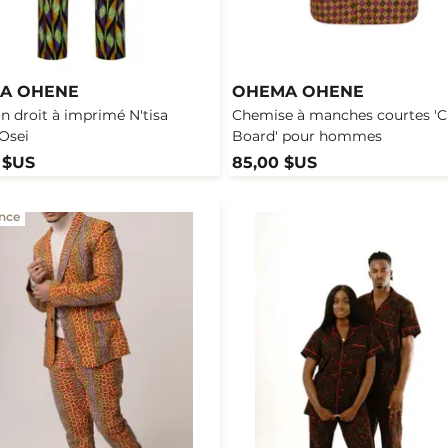
A OHENE
OHEMA OHENE
n droit à imprimé N'tisa
Chemise à manches courtes 'C
Osei
Board' pour hommes
 $US
85,00 $US
nce