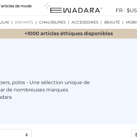
'
articles de mode
FR
|
$U
ULIN
|
ENFANTS
|
CHAUSSURES
|
ACCESSOIRES
|
BEAUTÉ
|
MOBI
+1000 articles éthiques disponibles
bers, polos - Une sélection unique de
par de nombreuses marques
adara