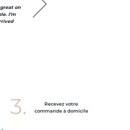
 great on
" I like everyt
le. I’m
is perfect an
rrived
3.
Recevez votre
commande à domicile