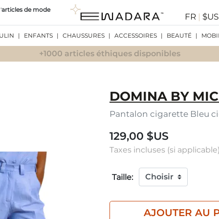
'
articles de mode
FR
|
$U
ULIN
|
ENFANTS
|
CHAUSSURES
|
ACCESSOIRES
|
BEAUTÉ
|
MOBI
+1000 articles éthiques disponibles
DOMINA BY MIC
Pantalon cigarette Bleu ci
129,00 $US
Taxes incluses (si applicable)
Taille:
AJOUTER AU 