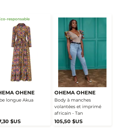
Eco-responsable
HEMA OHENE
OHEMA OHENE
be longue Akua
Body à manches
volantées et imprimé
africain - Tan
7,30 $US
105,50 $US