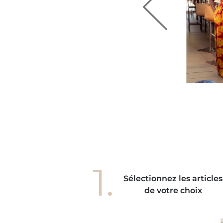
" Depuis que j'ai cette bague, elle est
venue mon accessoire préféré pour faire
une tenue casual, une tenue féminine et
lookée. Je pensais qu'elle pourrait
accrocher à mes vêtements mais pas du
ut, elle est totalement en harmonie avec
s gestes de mes mains. Elle donne à mes
ains une élégance unique, je l'adore! "
1.
Sélectionnez les articles
de votre choix