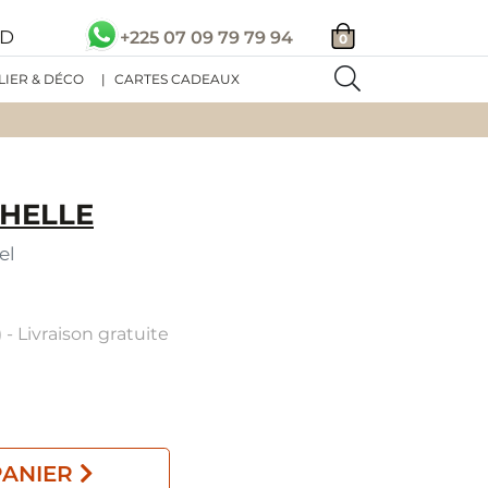
SD
+225 07 09 79 79 94
0
LIER & DÉCO
|
CARTES CADEAUX
HELLE
el
 - Livraison gratuite
PANIER