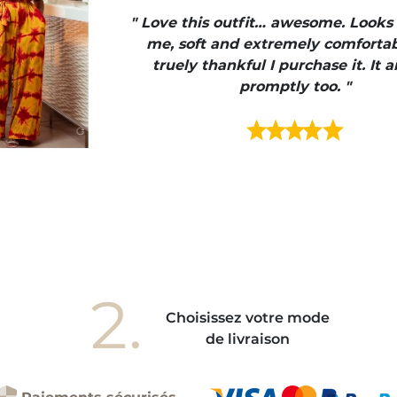
" Love this outfit… awesome. Looks
me, soft and extremely comfortab
truely thankful I purchase it. It a
promptly too. "
2.
Choisissez votre mode
de livraison