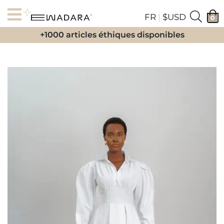
FR
|
$USD
0
+1000 articles éthiques disponibles