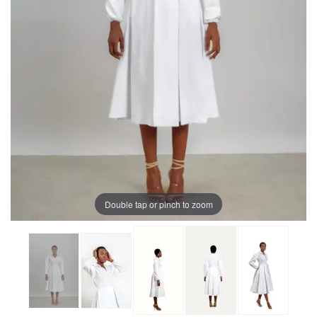
Double tap or pinch to zoom