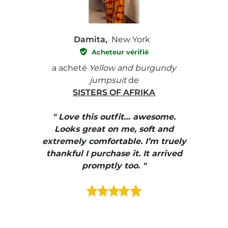
Damita,
New York
Acheteur vérifié
e with
a acheté
Yellow and burgundy
a ach
jumpsuit
de
SISTERS OF AFRIKA
" I
, elle
" Love this outfit… awesome.
pants
ire
Looks great on me, soft and
color
enue
extremely comfortable. I’m truely
e et
thankful I purchase it. It arrived
urrait
promptly too. "
s mais
ment en
e mes
ains
ore! "