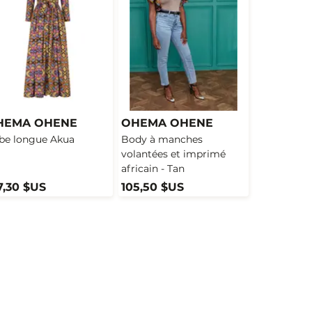
HEMA OHENE
OHEMA OHENE
be longue Akua
Body à manches
volantées et imprimé
africain - Tan
7,30 $US
105,50 $US