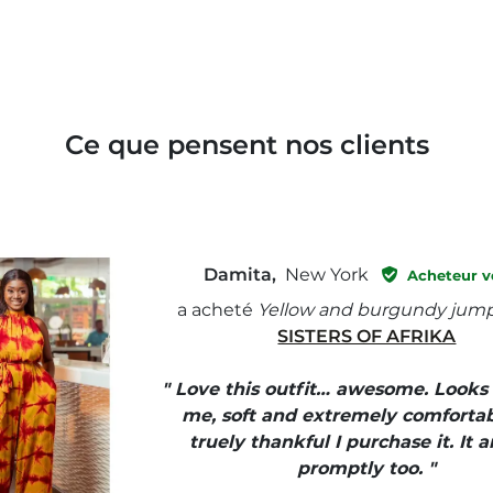
Ce que pensent nos clients
Damita,
New York
Acheteur vé
a acheté
Yellow and burgundy jump
SISTERS OF AFRIKA
" Love this outfit… awesome. Looks
me, soft and extremely comfortab
truely thankful I purchase it. It a
promptly too. "