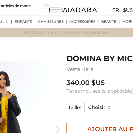
'
articles de mode
FR
|
$U
ULIN
|
ENFANTS
|
CHAUSSURES
|
ACCESSOIRES
|
BEAUTÉ
|
MOBI
+1000 articles éthiques disponibles
DOMINA BY MIC
Veste Hera
340,00 $US
Taxes incluses (si applicable)
Taille:
AJOUTER AU 