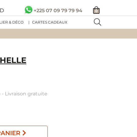
SD
+225 07 09 79 79 94
0
LIER & DÉCO
|
CARTES CADEAUX
HELLE
 - Livraison gratuite
PANIER