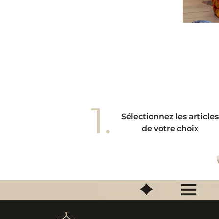
accrocher à mes vêtements mais pas du
ut, elle est totalement en harmonie avec
s gestes de mes mains. Elle donne à mes
ains une élégance unique, je l'adore! "
1.
Sélectionnez les articles
de votre choix