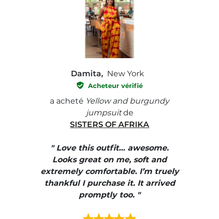
Damita,
New York
Acheteur vérifié
e with
a acheté
Yellow and burgundy
a ach
jumpsuit
de
SISTERS OF AFRIKA
" I
, elle
" Love this outfit… awesome.
pants
ire
Looks great on me, soft and
color
enue
extremely comfortable. I’m truely
e et
thankful I purchase it. It arrived
urrait
promptly too. "
s mais
ment en