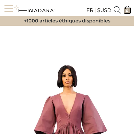
FR
|
$USD
0
+1000 articles éthiques disponibles