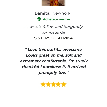
Damita,
New York
Acheteur vérifié
e with
a acheté
Yellow and burgundy
a ach
jumpsuit
de
SISTERS OF AFRIKA
" I
, elle
" Love this outfit… awesome.
pants
ire
Looks great on me, soft and
color
enue
extremely comfortable. I’m truely
e et
thankful I purchase it. It arrived
urrait
promptly too. "
s mais
ment en
e mes
ains
ore! "