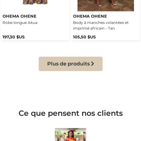
OHEMA OHENE
OHEMA OHENE
Robe longue Akua
Body à manches volantées et
imprimé africain - Tan
197,30 $US
105,50 $US
Plus de produits
Ce que pensent nos clients