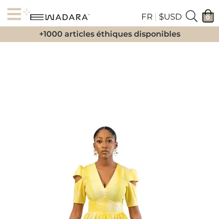
FR
|
$USD
0
+1000 articles éthiques disponibles