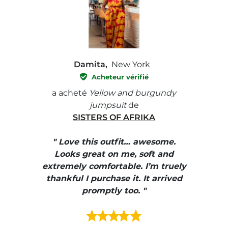
Damita,
New York
Acheteur vérifié
e with
a acheté
Yellow and burgundy
a ach
jumpsuit
de
SISTERS OF AFRIKA
" I
, elle
" Love this outfit… awesome.
pants
ire
Looks great on me, soft and
color
enue
extremely comfortable. I’m truely
e et
thankful I purchase it. It arrived
urrait
promptly too. "
s mais
ment en
e mes