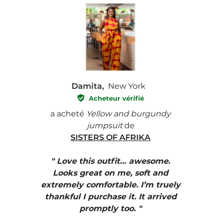
Damita,
New York
Acheteur vérifié
e with
a acheté
Yellow and burgundy
a ach
jumpsuit
de
SISTERS OF AFRIKA
" I
, elle
" Love this outfit… awesome.
pants
ire
Looks great on me, soft and
color
enue
extremely comfortable. I’m truely
e et
thankful I purchase it. It arrived
urrait
promptly too. "
s mais