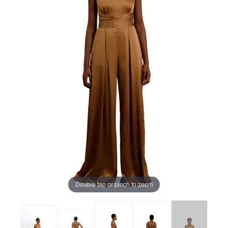
Double tap or pinch to zoom