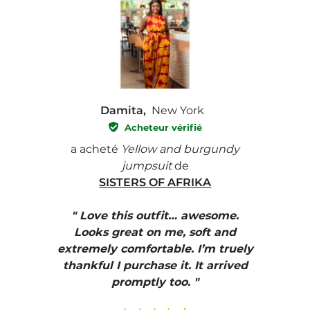
Damita,
New York
Acheteur vérifié
e with
a acheté
Yellow and burgundy
a ach
jumpsuit
de
SISTERS OF AFRIKA
" I
, elle
" Love this outfit… awesome.
pants
ire
Looks great on me, soft and
color
enue
extremely comfortable. I’m truely
e et
thankful I purchase it. It arrived
urrait
promptly too. "
s mais