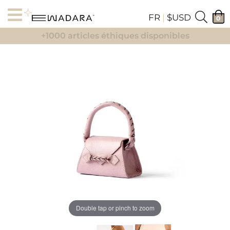
FR
|
$USD
0
+1000 articles éthiques disponibles
Double tap or pinch to zoom