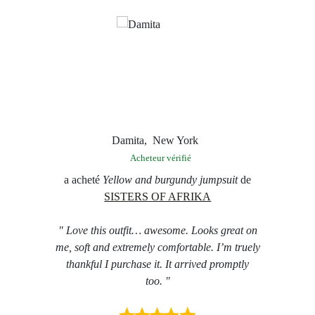
Damita,
New York
Acheteur vérifié
e gold
de
a acheté
Yellow and burgundy jumpsuit
de
a 
SISTERS OF AFRIKA
t devenue
" Love this outfit… awesome. Looks great on
" I lik
ne tenue
me, soft and extremely comfortable. I’m truely
is pe
e. Je
thankful I purchase it. It arrived promptly
 à mes
too. "
otalement
 mains.