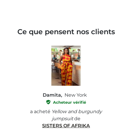
Ce que pensent nos clients
Damita,
New York
Acheteur vérifié
e with
a acheté
Yellow and burgundy
a ach
jumpsuit
de
SISTERS OF AFRIKA