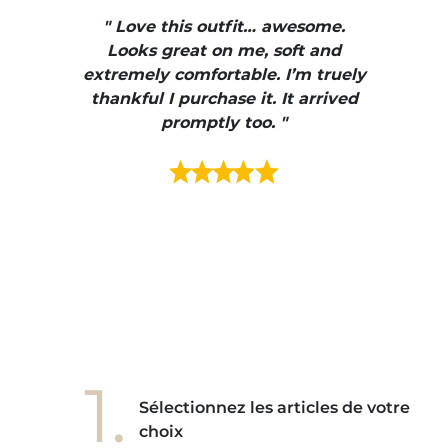
" I
, elle
" Love this outfit… awesome.
pants
ire
Looks great on me, soft and
color
enue
extremely comfortable. I’m truely
e et
thankful I purchase it. It arrived
urrait
promptly too. "
s mais
ment en
e mes
ains
ore! "
1.
Sélectionnez les articles de votre
choix