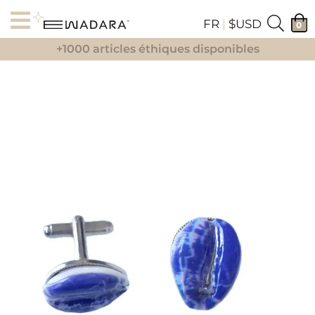
FR
|
$USD
0
+1000 articles éthiques disponibles