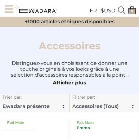
FR
|
$USD
0
+1000 articles éthiques disponibles
Accessoires
Distinguez-vous en choisissant de donner une
touche originale à vos looks grâce à une
sélection d'accessoires responsables à la pointe
de la mode. La plupart de ces créations sont
Afficher plus
réalisées à la main, avec des matériaux recyclés,
par des créateurs réputés tels qu'
Adèle Déjak
,
Trier par
:
Filtrer par
:
Shekudo
ou
Velma's Accessories
.
Fait Main
Fait Main
Promo