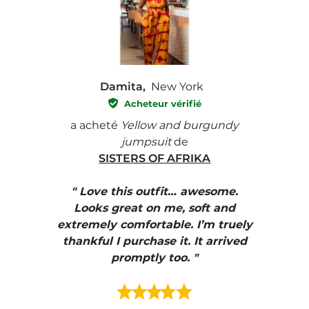
Damita,
New York
Acheteur vérifié
e with
a acheté
Yellow and burgundy
a ach
jumpsuit
de
SISTERS OF AFRIKA
" I
, elle
" Love this outfit… awesome.
pants
ire
Looks great on me, soft and
color
enue
extremely comfortable. I’m truely
e et
thankful I purchase it. It arrived
urrait
promptly too. "
s mais
ment en
e mes