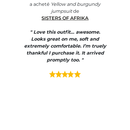
e with
a acheté
Yellow and burgundy
a ach
jumpsuit
de
SISTERS OF AFRIKA
" I
, elle
" Love this outfit… awesome.
pants
ire
Looks great on me, soft and
color
enue
extremely comfortable. I’m truely
e et
thankful I purchase it. It arrived
urrait
promptly too. "
s mais
ment en
e mes
ains
ore! "