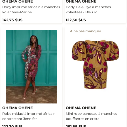
OHEMA OHENE
OHEMA OHENE
Body imprimé africain à manches
Body Tie & Dye à manches
volantées-Marine
volantées - Bleu roi
142,75 $US
122,30 $US
A ne pas manquer
OHEMA OHENE
OHEMA OHENE
Robe midaxi à imprimé africain
Mini robe bandeau à manches
contrastant Jennifer
bouffantes en cristal
122,30 $US
251,85 $US