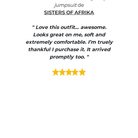
jumpsuit
de
SISTERS OF AFRIKA
" I
, elle
" Love this outfit… awesome.
pants
ire
Looks great on me, soft and
color
enue
extremely comfortable. I’m truely
e et
thankful I purchase it. It arrived
urrait
promptly too. "
s mais
ment en
e mes
ains
ore! "