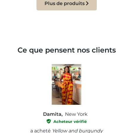
Plus de produits
Ce que pensent nos clients
Damita,
New York
Acheteur vérifié
e with
a acheté
Yellow and burgundy
a ach