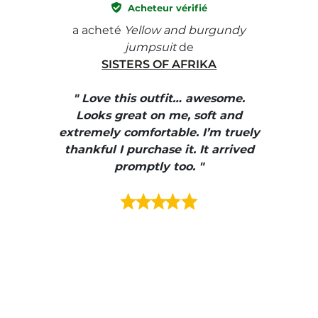
Acheteur vérifié
e with
a acheté
Yellow and burgundy
a ach
jumpsuit
de
SISTERS OF AFRIKA
" I
, elle
" Love this outfit… awesome.
pants
ire
Looks great on me, soft and
color
enue
extremely comfortable. I’m truely
e et
thankful I purchase it. It arrived
urrait
promptly too. "
s mais
ment en
e mes
ains
ore! "