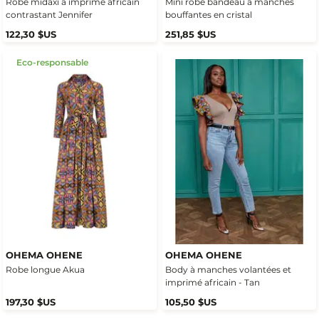
Robe midaxi à imprimé africain
Mini robe bandeau à manches
contrastant Jennifer
bouffantes en cristal
122,30 $US
251,85 $US
Eco-responsable
OHEMA OHENE
OHEMA OHENE
Robe longue Akua
Body à manches volantées et
imprimé africain - Tan
197,30 $US
105,50 $US