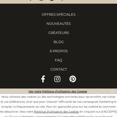
OFFRES SPÉCIALES
NOUVEAUTÉS
CRÉATEURS
BLOG
À PROPOS
FAQ
CONTACT
×
Voir notre Politique d'utilisation des Cookies
©
2020 Ewadara. Tous droits réservés.
Nous utilisons des cookies ou des technologies similaires pour reconnaître vos visites
CONDITIONS GÉNÉRALES D'UTILISATION
et vos préférences, ainsi que pour mesurer l'efficacité de nos campagnes marketing et
analyser la fréquentation du site. Pour en apprendre plus sur les cookies et comment
CONFIDENTIALITÉ & COOKIES
les désactiver, lisez notre
Politique d'utilisation des Cookies
En cliquant sur [J'ACCEPTE]
ou "X" sur ce bandeau, vous consentez à l'usage des cookies sauf si vous les avez